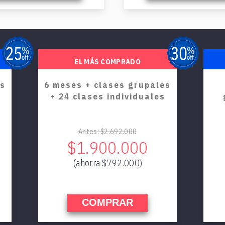
EL MÁS COMPRADO
es
6 meses + clases grupales
+ 24 clases individuales
Antes: $2.692.000
$1.900.000
(ahorra $792.000)
COMPRAR