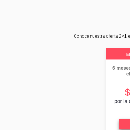
Conoce nuestra oferta 2×1 e
E
6 meses
c
$
por la