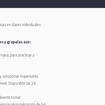
icas en clases individuales
es y grupales son:
mana, para practicar y
y solucionar inquietudes.
nivel. Disponible las 24
biente social.
para la personalización de tus