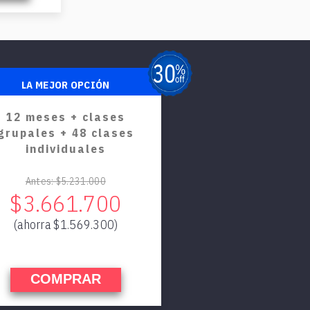
LA MEJOR OPCIÓN
12 meses + clases
grupales + 48 clases
individuales
Antes: $5.231.000
$3.661.700
(ahorra $1.569.300)
COMPRAR