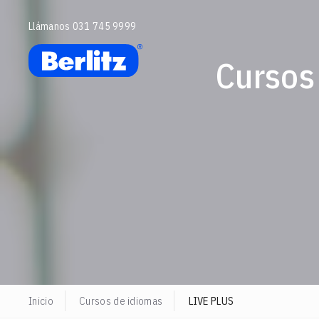
Saltar
al
Llámanos 031 745 9999
contenido
Curso
Inicio
Cursos de idiomas
LIVE PLUS