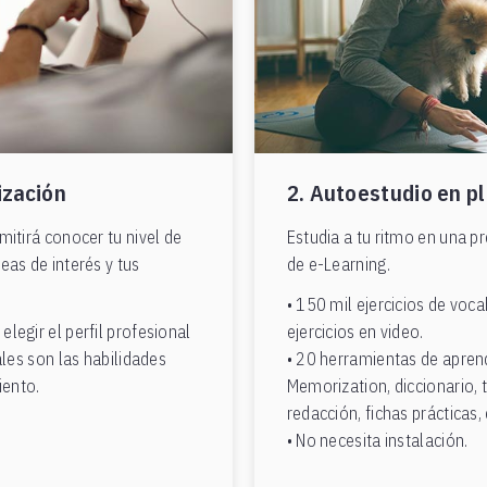
ización
2. Autoestudio en p
mitirá conocer tu nivel de
Estudia a tu ritmo en una p
eas de interés y tus
de e-Learning.
• 150 mil ejercicios de voc
legir el perfil profesional
ejercicios en video.
áles son las habilidades
• 20 herramientas de aprend
iento.
Memorization, diccionario, 
redacción, fichas prácticas, 
• No necesita instalación.