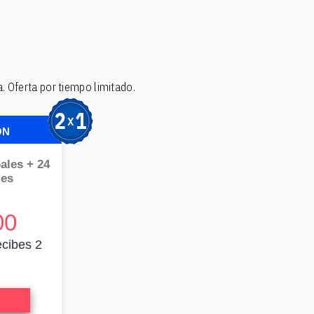
 Oferta por tiempo limitado.
ÓN
ales + 24
les
00
ecibes 2