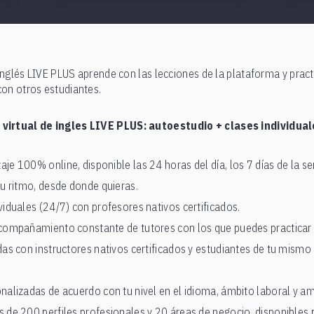
inglés LIVE PLUS aprende con las lecciones de la plataforma y pract
con otros estudiantes.
irtual de ingles LIVE PLUS: autoestudio + clases individual
je 100% online, disponible las 24 horas del día, los 7 días de la se
tu ritmo, desde donde quieras.
viduales (24/7) con profesores nativos certificados.
acompañamiento constante de tutores con los que puedes practicar 
das con instructores nativos certificados y estudiantes de tu mismo 
nalizadas de acuerdo con tu nivel en el idioma, ámbito laboral y am
 de 200 perfiles profesionales y 20 áreas de negocio, disponibles 