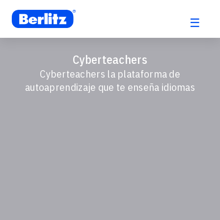
☰
Saltar
al
Cyberteachers
contenido
Cyberteachers la plataforma de
autoaprendizaje que te enseña idiomas