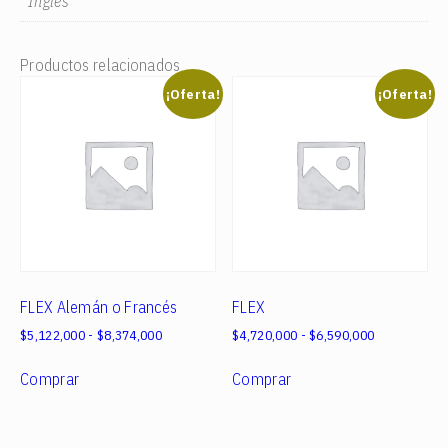
Inglés
Productos relacionados
¡Oferta!
¡Oferta!
FLEX Alemán o Francés
FLEX
Rango
Rango
$
5,122,000
-
$
8,374,000
$
4,720,000
-
$
6,590,000
de
de
Este
Este
precios:
precios:
Comprar
Comprar
producto
producto
desde
desde
tiene
tiene
$5,122,000
$4,720,000
múltiples
múltiples
hasta
hasta
$8,374,000
$6,590,000