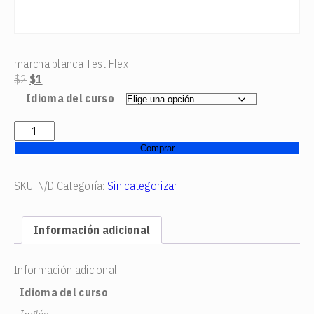
marcha blanca Test Flex
El
El
$
2
$
1
precio
precio
Idioma del curso
original
actual
era:
es:
marcha
$2.
$1.
blanca
Comprar
Test
Flex
SKU:
N/D
Categoría:
Sin categorizar
cantidad
Información adicional
Información adicional
Idioma del curso